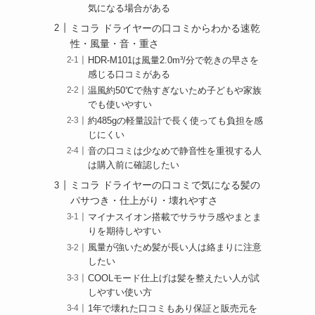
気になる場合がある
ミコラ ドライヤーの口コミからわかる速乾
性・風量・音・重さ
HDR-M101は風量2.0m³/分で乾きの早さを
感じる口コミがある
温風約50℃で熱すぎないため子どもや家族
でも使いやすい
約485gの軽量設計で長く使っても負担を感
じにくい
音の口コミは少なめで静音性を重視する人
は購入前に確認したい
ミコラ ドライヤーの口コミで気になる髪の
パサつき・仕上がり・壊れやすさ
マイナスイオン搭載でサラサラ感やまとま
りを期待しやすい
風量が強いため髪が長い人は絡まりに注意
したい
COOLモード仕上げは髪を整えたい人が試
しやすい使い方
1年で壊れた口コミもあり保証と販売元を