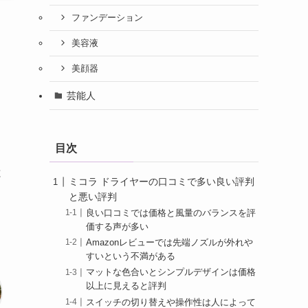
ファンデーション
美容液
美顔器
芸能人
目次
と
ミコラ ドライヤーの口コミで多い良い評判
と悪い評判
良い口コミでは価格と風量のバランスを評
価する声が多い
Amazonレビューでは先端ノズルが外れや
すいという不満がある
マットな色合いとシンプルデザインは価格
以上に見えると評判
スイッチの切り替えや操作性は人によって