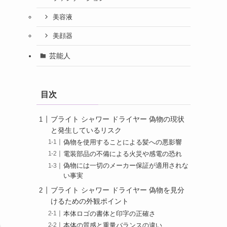
美容液
美顔器
芸能人
目次
ブライト シャワー ドライヤー 偽物の現状
と発生しているリスク
偽物を使用することによる髪への悪影響
電装部品の不備による火災や感電の恐れ
偽物には一切のメーカー保証が適用されな
い事実
ブライト シャワー ドライヤー 偽物を見分
けるための外観ポイント
本体ロゴの書体と印字の正確さ
本体の質感と重量バランスの違い