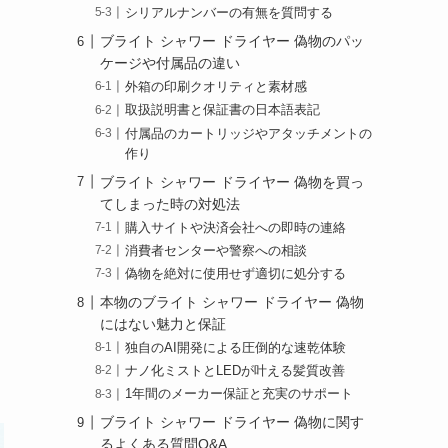
シリアルナンバーの有無を質問する
ブライト シャワー ドライヤー 偽物のパッ
ケージや付属品の違い
外箱の印刷クオリティと素材感
取扱説明書と保証書の日本語表記
付属品のカートリッジやアタッチメントの
作り
ブライト シャワー ドライヤー 偽物を買っ
てしまった時の対処法
購入サイトや決済会社への即時の連絡
消費者センターや警察への相談
偽物を絶対に使用せず適切に処分する
本物のブライト シャワー ドライヤー 偽物
にはない魅力と保証
独自のAI開発による圧倒的な速乾体験
ナノ化ミストとLEDが叶える髪質改善
1年間のメーカー保証と充実のサポート
ブライト シャワー ドライヤー 偽物に関す
るよくある質問Q&A