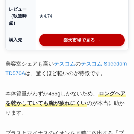
レビュー
★4.74
（執筆時
点）
購入先
楽天市場で見る →
美容室シェアも高い
テスコム
の
テスコム Speedom
TD570A
は、驚くほど軽いのが特徴です。
本体質量がわずか455gしかないため、
ロングヘア
を乾かしていても腕が疲れにくい
のが本当に助か
ります。
プラスとマイナスのイオンを同時に放出する「プ