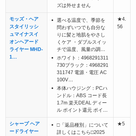
ズは外せません
モッズ・ヘア
★4.
選べる温度で、季節を
スタイリッシ
56
問わずいつでも自分な
ュマイナスイ
りに髪と地肌をやさし
オンヘアード
くケア ・ダブルスイッ
ライヤー MHD-
チで温度、風量の調…
1…
ホワイト：4968291311
730ブラック：4968291
311747 電源・電圧 AC
100V…
本体ハウジング：PCハ
ンドル：ABS コード長
1.7m 楽天DEAL ディー
ル ポイント還元 ポイ…
シャープ ヘア
★5
□「返品種別」について
ードライヤー
詳しくはこちら□2025