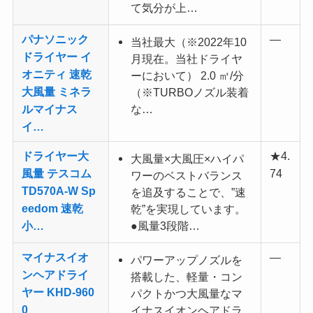
て気分が上…
パナソニック
—
当社最大（※2022年10
ドライヤー イ
月現在。当社ドライヤ
オニティ 速乾
ーにおいて） 2.0 ㎥/分
大風量 ミネラ
（※TURBOノズル装着
ルマイナス
な…
イ…
ドライヤー大
★4.
大風量×大風圧×ハイパ
風量 テスコム
74
ワーのベストバランス
TD570A-W Sp
を追及することで、”速
eedom 速乾
乾”を実現しています。
小…
●風量3段階…
マイナスイオ
—
パワーアップノズルを
ンヘアドライ
搭載した、軽量・コン
ヤー KHD-960
パクトかつ大風量なマ
0
イナスイオンヘアドラ