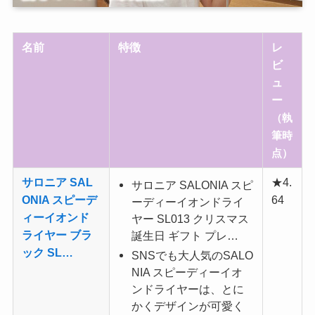
名前
特徴
レ
ビ
ュ
ー
（執
筆時
点）
サロニア SAL
★4.
サロニア SALONIA スピ
ONIA スピーデ
64
ーディーイオンドライ
ィーイオンド
ヤー SL013 クリスマス
ライヤー ブラ
誕生日 ギフト プレ…
ック SL…
SNSでも大人気のSALO
NIA スピーディーイオ
ンドライヤーは、とに
かくデザインが可愛く