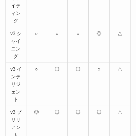
イテ
ィン
グ
v3 シ
○
○
○
◎
△
ャイ
ニン
グ
v3 イ
○
◎
◎
○
△
ンテ
リジ
ェン
ト
v3 ブ
◎
◎
◎
◎
△
リリ
アン
ト