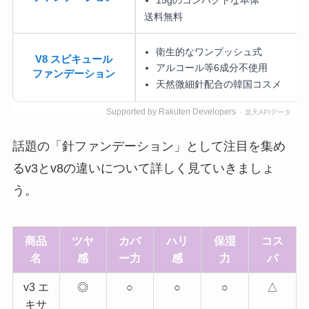
送料無料
衛生的なワンプッシュ式
V8 スピキュール
アルコール等6成分不使用
ファンデーション
天然微細針配合の韓国コスメ
Supported by Rakuten Developers
・楽天APIデータ
話題の「針ファンデーション」として注目を集め
るv3とv8の違いについて詳しく見ていきましょ
う。
商品
ツヤ
カバ
ハリ
保湿
コス
名
感
ー力
感
力
パ
v3 エ
◎
○
○
○
△
キサ