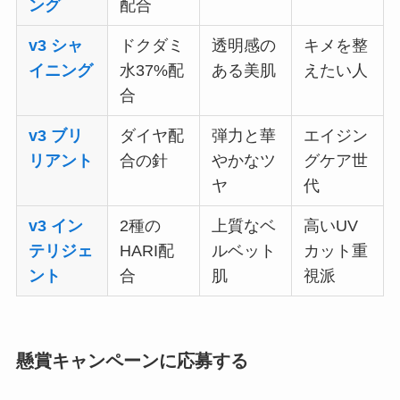
ング
配合
v3 シャ
ドクダミ
透明感の
キメを整
イニング
水37%配
ある美肌
えたい人
合
v3 ブリ
ダイヤ配
弾力と華
エイジン
リアント
合の針
やかなツ
グケア世
ヤ
代
v3 イン
2種の
上質なベ
高いUV
テリジェ
HARI配
ルベット
カット重
ント
合
肌
視派
懸賞キャンペーンに応募する