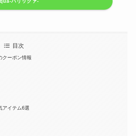
iqua-ハリックァ-
目次
のクーポン情報
気アイテム6選