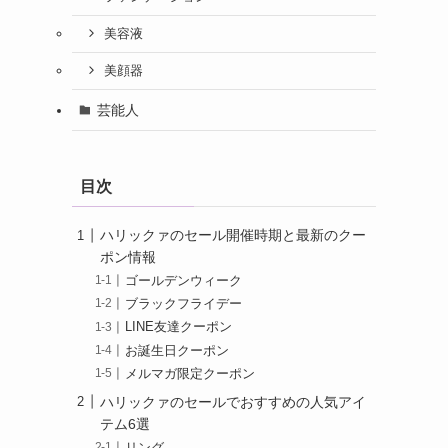
美容液
美顔器
芸能人
目次
ハリックァのセール開催時期と最新のクー
ポン情報
ゴールデンウィーク
ブラックフライデー
LINE友達クーポン
お誕生日クーポン
メルマガ限定クーポン
ハリックァのセールでおすすめの人気アイ
テム6選
リング