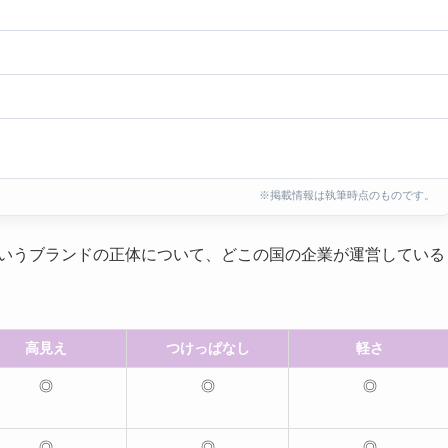
※掲載情報は執筆時点のものです。
mというブランドの正体について、どこの国の企業が運営している
高見え
つけっぱなし
軽さ
◎
◎
◎
◎
◎
◎