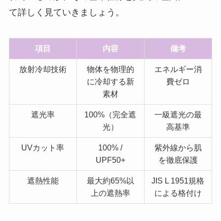
て詳しく見ていきましょう。
項目
内容
備考
放射冷却技術
物体を物理的
エネルギー消
に冷却する新
費ゼロ
素材
遮光率
100%（完全遮
一級遮光の最
光）
高基準
UVカット率
100% /
紫外線から肌
UPF50+
を徹底保護
遮熱性能
最大約65%以
JIS L 1951規格
上の遮熱率
による格付け