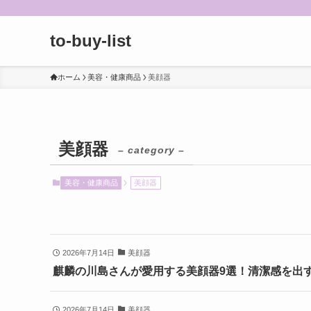
to-buy-list
ホーム
美容・健康商品
美顔器
美顔器
– category –
美容・健康商品
美顔器
2026年7月14日
美顔器
麒麟の川島さんが愛用する美顔器9選！清潔感を出
2026年7月14日
美顔器