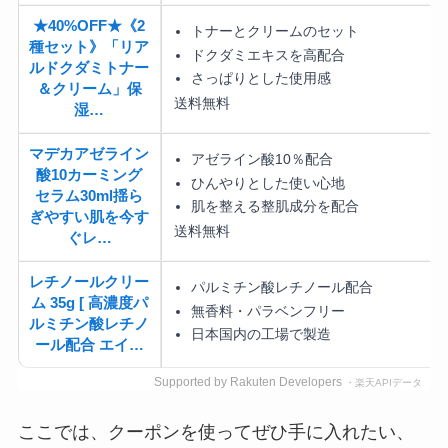
★40%OFF★《2
トナーとクリームのセット
種セット》「リア
ドクダミエキスを高配合
ルドクダミトナー
さっぱりとした使用感
＆クリーム」保
送料無料
湿…
マデカアゼライン
アゼライン酸10％配合
酸10カーミング
ひんやりとした使い心地
セラム30ml揺ら
肌を整える整肌成分を配合
ぎやすい肌を今す
送料無料
ぐレ…
レチノールクリー
パルミチン酸レチノール配合
ム 35g [ 高濃度パ
無香料・パラベンフリー
ルミチン酸レチノ
日本国内の工場で製造
ール配合 エイ…
Supported by Rakuten Developers
・楽天APIデータ
ここでは、クーポンを使ってぜひ手に入れたい、