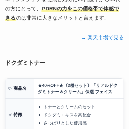
の方にとって、
PDRNの力をこの価格帯で体感で
きる
のは非常に大きなメリットと言えます。
→ 楽天市場で見る
ドクダミトナー
★40%OFF★《2種セット》「リアルドク
商品名
ダミトナー＆クリーム」保湿 フェイス ト
ナー 肌鎮静 クリーム 低刺激 乾燥肌 肌荒
れ 肌トラブル 敏感肌 さっぱり…
トナーとクリームのセット
特徴
ドクダミエキスを高配合
さっぱりとした使用感