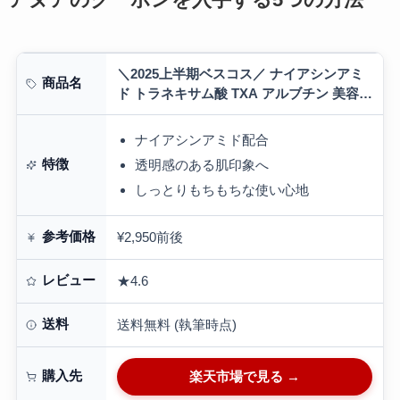
＼2025上半期ベスコス／ ナイアシンアミ
商品名
ド トラネキサム酸 TXA アルブチン 美容液
セラム 透明感 トーンアップ くすみ アヌア
anua 韓国コスメ
ナイアシンアミド配合
特徴
透明感のある肌印象へ
しっとりもちもちな使い心地
参考価格
¥2,950前後
レビュー
★4.6
送料
送料無料 (執筆時点)
購入先
楽天市場で見る →