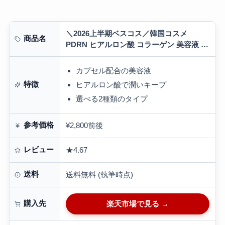
＼2026上半期ベスコス／韓国コスメ
商品名
PDRN ヒアルロン酸 コラーゲン 美容液 セ
ラム 保湿 うるおい ハリ ツヤ キメトラブ
ルケア アヌア anua
カプセル配合の美容液
特徴
ヒアルロン酸で潤いキープ
選べる2種類のタイプ
参考価格
¥2,800前後
レビュー
★4.67
送料
送料無料 (執筆時点)
購入先
楽天市場で見る →