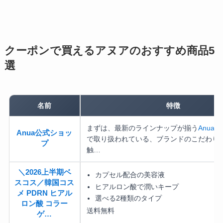
クーポンで買えるアヌアのおすすめ商品5
選
名前
特徴
まずは、最新のラインナップが揃う
Anua
Anua公式ショッ
で取り扱われている、ブランドのこだわり
プ
触…
＼2026上半期ベ
カプセル配合の美容液
スコス／韓国コス
ヒアルロン酸で潤いキープ
メ PDRN ヒアル
選べる2種類のタイプ
ロン酸 コラー
送料無料
ゲ…